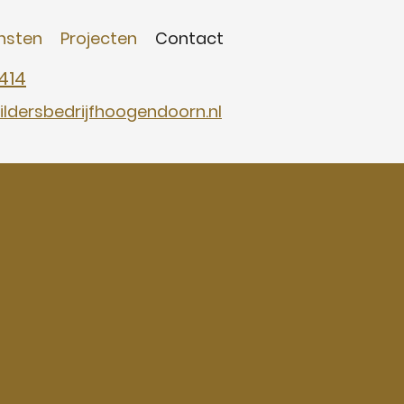
nsten
Projecten
Contact
414
ldersbedrijfhoogendoorn.nl