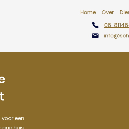
Home
Over
Die
06-81146
info@schi
e
t
s voor een
 aan huis.