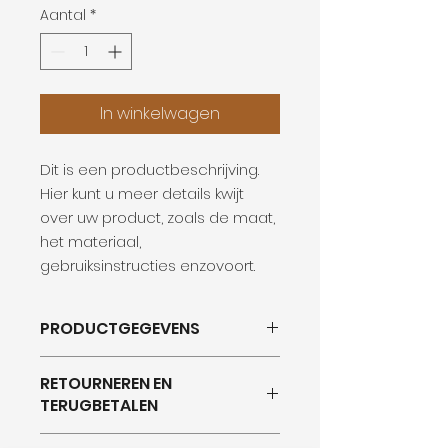
Aantal
*
In winkelwagen
Dit is een productbeschrijving. 
Hier kunt u meer details kwijt 
over uw product, zoals de maat, 
het materiaal, 
gebruiksinstructies enzovoort.
PRODUCTGEGEVENS
Dit is ruimte voor
RETOURNEREN EN
productgegevens. Hier kunt u
TERUGBETALEN
meer gegevens kwijt over uw
product, zoals de maat, het
Hier komen regels te staan over